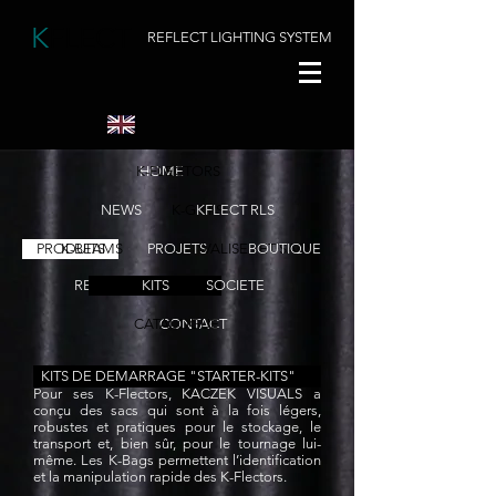
K
FLECT
REFLECT LIGHTING SYSTEM
K-FLECTORS
HOME
NEWS
K-GRIPS
KFLECT RLS
PRODUITS
K-BEAMS
PROJETS
VALISES ET SACS
BOUTIQUE
REVENDEURS
KITS
SOCIETE
CATALOGUE
CONTACT
KITS DE DEMARRAGE "STARTER-KITS"
Pour ses K-Flectors, KACZEK VISUALS a
conçu des sacs qui sont à la fois légers,
robustes et pratiques pour le stockage, le
transport et, bien sûr, pour le tournage lui-
même. Les K-Bags permettent l’identification
et la manipulation rapide des K-Flectors.