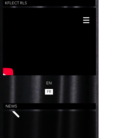
KFLECT RLS
K
FLECT
REFLECT LIGHTING SYSTEM
EN
FR
NEWS
HOME