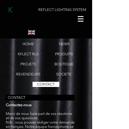
K
FLECT
REFLECT LIGHTING SYSTEM
HOME
NEWS
KFLECT RLS
PRODUITS
PROJETS
BOUTIQUE
REVENDEURS
SOCIETE
CONTACT
CONTACT
Contactez-nous
Merci de nous faire part de vos réactions
et de vos questions.
N.B. : vous pouvez rédiger votre demande
en français. Notre équipe francophone se