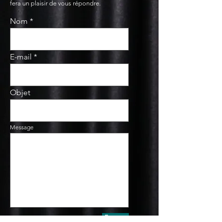
fera un plaisir de vous répondre.
Nom
E-mail
Objet
Message
Envoyer